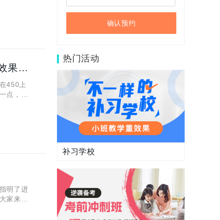
确认预约
热门活动
一模成绩450左右高考还有救吗？西安那个补习机构提分效果好？
450上
一点，同
习方法冲
补习学校
指明了进
大家来一
育高中1