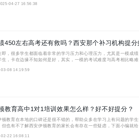
025-04-27 16:56:38
一次重拾梦想的希望，那么艺考生没考上可以复读吗？西安哪个辅
，很多学生都面临着非常的学习压力和心理压力，尤其是一模成绩在
学生，卡在边缘不知如何是好，其实，一模的考试难度与高考相比略难
要太过于焦虑，一模成绩决定不了高考成绩的最终结果的，只要找对复
-03-08 14:19:59
是有救的。 一模成绩450左右高考还有救吗？ 很多面
顿教育高中1对1培训效果怎么样？好不好提分？
教育在本地的口碑还是很不错的，帮助众多在学习上有问题的学生
，但也有不了解西安伊顿教育的家长会有存在一些疑虑，下面小编就给
些疑虑。 西安伊顿教育高中1对1培训效果怎么样？ 西安伊顿教
-02-22 16:08:11
效果一直都很不错，也得到了很多家长和学生的认可，在教学质