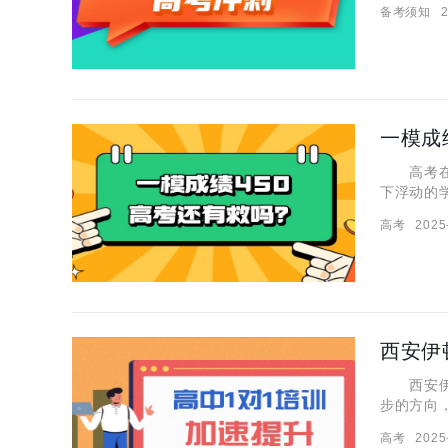
备考须知
2
会，更是
高考在即
下浮动的
学们也不
高考
2025
刺一把还
西安伊
西安伊顿
步的方向
一解除这
高考
2025
对1培训