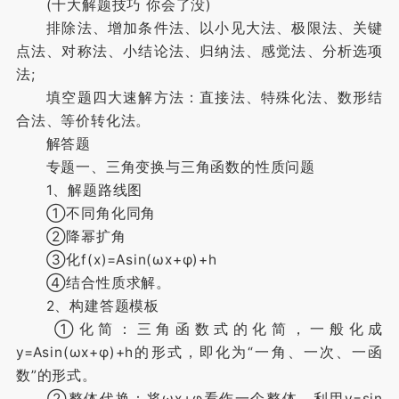
(十大解题技巧 你会了没)
排除法、增加条件法、以小见大法、极限法、关键
点法、对称法、小结论法、归纳法、感觉法、分析选项
法;
填空题四大速解方法：直接法、特殊化法、数形结
合法、等价转化法。
解答题
专题一、三角变换与三角函数的性质问题
1、解题路线图
①不同角化同角
②降幂扩角
③化f(x)=Asin(ωx+φ)+h
④结合性质求解。
2、构建答题模板
①化简：三角函数式的化简，一般化成
y=Asin(ωx+φ)+h的形式，即化为“一角、一次、一函
数”的形式。
②整体代换：将ωx+φ看作一个整体，利用y=sin