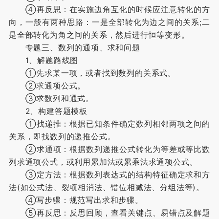
④再反思：在实施边角互化的时候应注意转化的方
向，一般有两种思路：一是全部转化为边之间的关系;二
是全部转化为角之间的关系，然后进行恒等变形。
专题三、数列的通项、求和问题
1、解题路线图
①先求某一项，或者找到数列的关系式。
②求通项公式。
③求数列和通式。
2、构建答题模板
①找递推：根据已知条件确定数列相邻两项之间的
关系，即找数列的递推公式。
②求通项：根据数列递推公式转化为等差或等比数
列求通项公式，或利用累加法或累乘法求通项公式。
③定方法：根据数列表达式的结构特征确定求和方
法(如公式法、裂项相消法、错位相减法、分组法等)。
④写步骤：规范写出求和步骤。
⑤再反思：反思回顾，查看关键点、易错点及解题