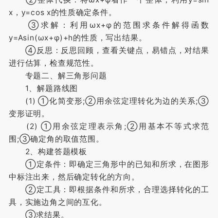
x，y=cos x的性质确定条件。
③求解：利用ωx+φ的范围求条件解得函数
y=Asin(ωx+φ)+h的性质，写出结果。
④反思：反思回顾，查看关键点，易错点，对结果
进行估算，检查规范性。
专题二、解三角形问题
1、解题路线图
(1) ①化简变形;②用余弦定理转化为边的关系;③
变形证明。
(2) ①用余弦定理表示角;②用基本不等式求范
围;③确定角的取值范围。
2、构建答题模板
①定条件：即确定三角形中的已知和所求，在图形
中标注出来，然后确定转化的方向。
②定工具：即根据条件和所求，合理选择转化的工
具，实施边角之间的互化。
③求结果。