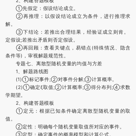
2、构建答题模板
①先假定：假设结论成立。
②再推理：以假设结论成立为条件，进行推理求
解。
③下结论：若推出合理结果，经验证成立则肯。
定假设;若推出矛盾则否定假设。
④再回顾：查看关键点，易错点(特殊情况、隐含
条件等)，审视解题规范性。
专题七、离散型随机变量的均值与方差
1、解题路线图
(1)①标记事件;②对事件分解;③计算概率。
(2)①确定ξ取值;②计算概率;③得分布列;④求数
学期望。
2、构建答题模板
①定元：根据已知条件确定离散型随机变量的取
值。
②定性：明确每个随机变量取值所对应的事件。
③定型：确定事件的概率模型和计算公式。