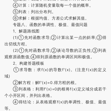
④计算：计算随机变量取每一个值的概率。
⑤列表：列出分布列。
⑥求解：根据均值、方差公式求解其值。
专题八、函数的单调性、极值、最值问题
1、解题路线图
(1)①先对函数求导;②计算出某一点的斜率;③得
出切线方程。
(2)①先对函数求导;②谈论导数的正负性;③列表
观察原函数值;④得到原函数的单调区间和极值。
2、构建答题模板
①求导数：求f(x)的导数f′(x)。(注意f(x)的定义
域)
②解方程：解f′(x)=0.得方程的根。
③列表格：利用f′(x)=0的根将f(x)定义域分成若干
个小开区间，并列出表格。
④得结论：从表格观察f(x)的单调性、极值、最值
等。