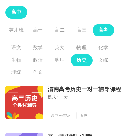
高中
英才班
高一
高二
高三
高考
语文
数学
英文
物理
化学
生物
政治
地理
历史
文综
理综
作文
渭南高考历史一对一辅导课程
模式：一对一
高中三年级
历史