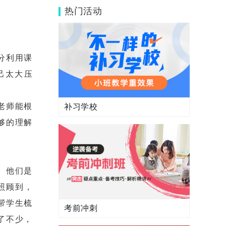
样？管理模式好吗？
热门活动
分利用课
己太大压
老师能根
补习学校
够的理解
。他们是
照顾到，
帮学生梳
考前冲刺
了不少，