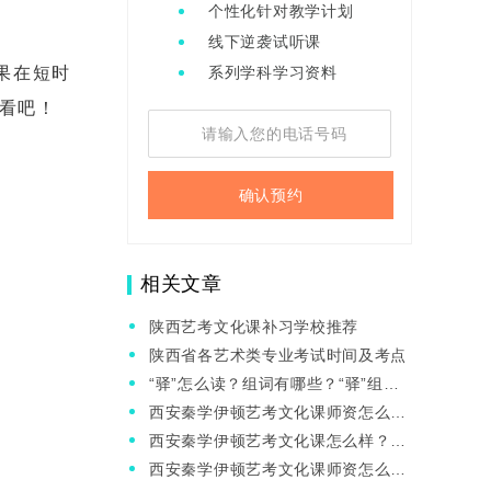
个性化针对教学计划
线下逆袭试听课
果在短时
系列学科学习资料
看吧！
确认预约
相关文章
陕西艺考文化课补习学校推荐
陕西省各艺术类专业考试时间及考点
“驿”怎么读？组词有哪些？“驿”组词
造句有哪些？
西安秦学伊顿艺考文化课师资怎么
样？专业补习机构如何帮艺考生提
西安秦学伊顿艺考文化课怎么样？艺
分？
考生文化课报考的3大难点
西安秦学伊顿艺考文化课师资怎么