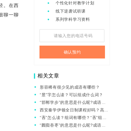
个性化针对教学计划
径。在西
线下逆袭试听课
细聊一聊
系列学科学习资料
确认预约
相关文章
形容稀有很少见的成语有哪些？
“昱”字怎么读？可以组成什么词？
“邯郸学步”的意思是什么呢?成语故
事的来源是什么?
西安秦学伊顿全日制课程好吗？高三
阶段如何帮孩子提高复习效率?
“吝”怎么读？组词有哪些？“吝”组词
造句有哪些？
“囫囵吞枣”的意思是什么呢?成语故