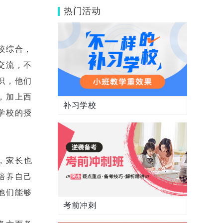
事的来源是什么?
热门活动
较综合，
交流，不
识，他们
，加上西
补习学校
学校的授
，家长也
培养自己
他们能够
考前冲刺